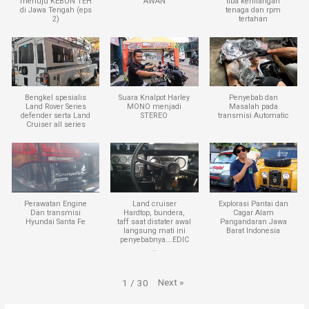
menuju KEBUN TEH
AWAN
tiba kehilangan
di Jawa Tengah (eps
tenaga dan rpm
2)
tertahan
Bengkel spesialis
Suara Knalpot Harley
Penyebab dan
Land Rover Series
MONO menjadi
Masalah pada
defender serta Land
STEREO
transmisi Automatic
Cruiser all series
Perawatan Engine
Land cruiser
Explorasi Pantai dan
Dan transmisi
Hardtop, bundera,
Cagar Alam
Hyundai Santa Fe
taff saat distater awal
Pangandaran Jawa
langsung mati ini
Barat Indonesia
penyebabnya….EDIC
..
Next
»
1
/
30