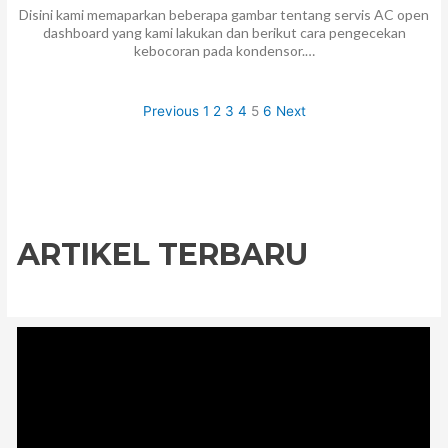
Disini kami memaparkan beberapa gambar tentang servis AC open
dashboard yang kami lakukan dan berikut cara pengecekan
kebocoran pada kondensor.…
Previous
1
2
3
4
5
6
Next
ARTIKEL TERBARU