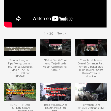
Next
»
1
/
30
Tutorial Lengkap:
"Pakai Dexlite? Ini
"Biosolar di Mesin
Tips Menggunakan
yang Terjadi pada
Diesel Common Rail:
B50 Tanpa Merusak
Mesin Common Rail
Aman Dipakai atau
Mesin TANPA
Kamu!"
Bikin Injektor Cepat
DELETE EGR dan
Rusak?" wajib
REMAP
ditonton
ROAD TRIP Dari
Road trip JOGJA to
Penyebab Land
LAUTAN AWAN
KAMPUNG ATAS
Cruiser Vx Series tiba