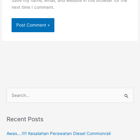
Save my name, email, and website in this browser for the
next time I comment.
S
e
a
Recent Posts
r
c
Awas….!!!! Kesalahan Perawatan Diesel Commonrail
h