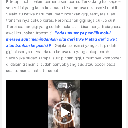
P
tetapi mobil belum berhenti sempurna. Terkadang hal sepele
seperti ini yang lama kelamaan bisa merusak transmisi mobil.
Selain itu ketika baru mau memindahkan gigi, ternyata tuas
transmisinya cukup keras. Perpindahan gigi juga cukup sulit.
Perpindahan gigi yang sudah mulai sulit bisa menjadi diagnosa
awal kerusakan transmisi.
Pada umumnya pemilik mobil
merasa sulit memindahkan gigi dari D ke N atau dari D ke 1
atau bahkan ke posisi P
. Gejala transmisi yang sulit pindah
gigi biasanya menandakan kerusakan yang cukup parah.
Sebab jika sudah sampai sulit pindah gigi, umumnya komponen
di dalam transmisi sudah banyak yang aus atau bocor pada
seal transmis matic tersebut.
Video
Player