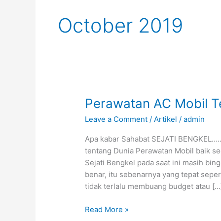
October 2019
Perawatan
Perawatan AC Mobil Te
AC
Leave a Comment
/
Artikel
/
admin
Mobil
Teknical
Apa kabar Sahabat SEJATI BENGKEL……s
Vs
tentang Dunia Perawatan Mobil baik s
Bisnis
Sejati Bengkel pada saat ini masih bi
benar, itu sebenarnya yang tepat sepe
tidak terlalu membuang budget atau […
Read More »