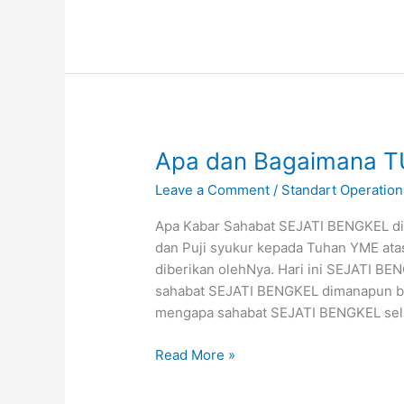
Apa
Apa dan Bagaimana T
dan
Leave a Comment
/
Standart Operatio
Bagaimana
TUNE
Apa Kabar Sahabat SEJATI BENGKEL dim
UP
dan Puji syukur kepada Tuhan YME ata
yang
diberikan olehNya. Hari ini SEJATI B
benar
sahabat SEJATI BENGKEL dimanapun ber
mengapa sahabat SEJATI BENGKEL sel
Read More »