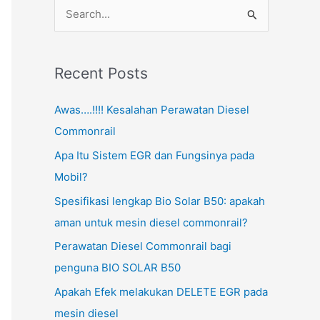
S
e
a
Recent Posts
r
c
Awas….!!!! Kesalahan Perawatan Diesel
h
Commonrail
f
Apa Itu Sistem EGR dan Fungsinya pada
o
Mobil?
r
Spesifikasi lengkap Bio Solar B50: apakah
:
aman untuk mesin diesel commonrail?
Perawatan Diesel Commonrail bagi
penguna BIO SOLAR B50
Apakah Efek melakukan DELETE EGR pada
mesin diesel