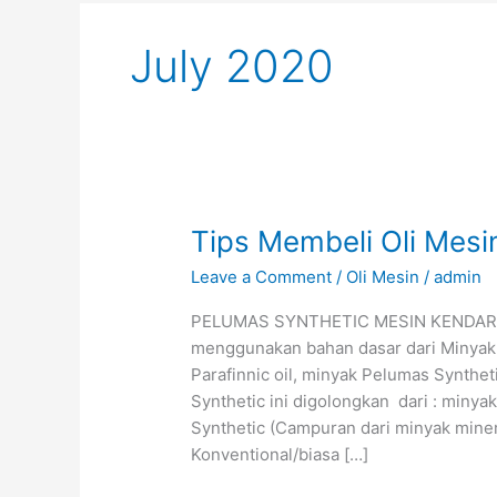
July 2020
Tips
Tips Membeli Oli Mesi
Membeli
Leave a Comment
/
Oli Mesin
/
admin
Oli
Mesin
PELUMAS SYNTHETIC MESIN KENDARAA
menggunakan bahan dasar dari Minyak M
Parafinnic oil, minyak Pelumas Synthet
Synthetic ini digolongkan dari : minya
Synthetic (Campuran dari minyak miner
Konventional/biasa […]