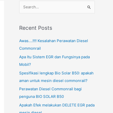
S
e
a
Recent Posts
r
c
Awas….!!!! Kesalahan Perawatan Diesel
h
Commonrail
f
Apa Itu Sistem EGR dan Fungsinya pada
o
Mobil?
r
Spesifikasi lengkap Bio Solar B50: apakah
:
aman untuk mesin diesel commonrail?
Perawatan Diesel Commonrail bagi
penguna BIO SOLAR B50
Apakah Efek melakukan DELETE EGR pada
mesin diesel