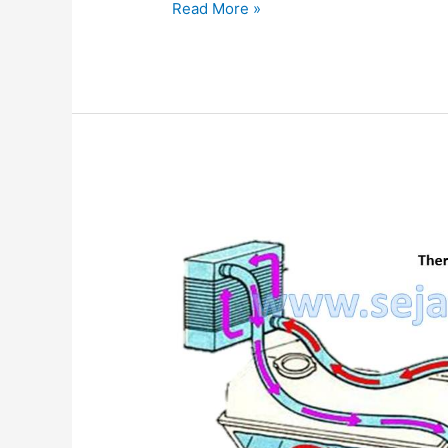
Read More »
System
Pendingin
AC
Mobil