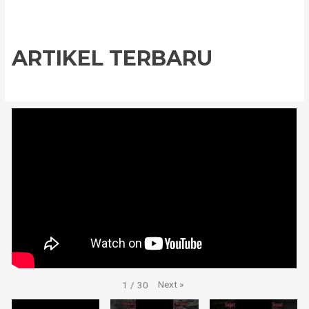
ARTIKEL TERBARU
Next
»
1
/
30