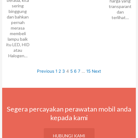
berada, kita
harga yang
sering
transparant
binggung
dan
dan bahkan
terlihat…
pernah
merasa
membeli
lampu baik
itu LED, HID
atau
Halogen…
Previous
1
2
3
4
5
6
7
…
15
Next
Segera percayakan perawatan mobil anda
kepada kami
HUBUNGI KAMI