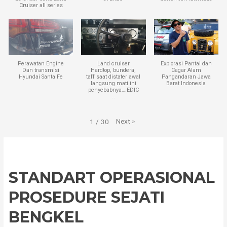
Cruiser all series
Perawatan Engine
Land cruiser
Explorasi Pantai dan
Dan transmisi
Hardtop, bundera,
Cagar Alam
Hyundai Santa Fe
taff saat distater awal
Pangandaran Jawa
langsung mati ini
Barat Indonesia
penyebabnya….EDIC
..
Next
»
1
/
30
STANDART OPERASIONAL
PROSEDURE SEJATI
BENGKEL