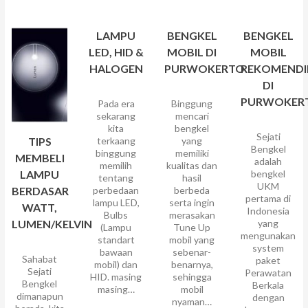
LAMPU
BENGKEL
BENGKEL
LED, HID &
MOBIL DI
MOBIL
HALOGEN
PURWOKERTO
REKOMENDI
DI
PURWOKER
Pada era
Binggung
sekarang
mencari
kita
bengkel
Sejati
TIPS
terkaang
yang
Bengkel
binggung
memiliki
MEMBELI
adalah
memilih
kualitas dan
LAMPU
bengkel
tentang
hasil
UKM
BERDASAR
perbedaan
berbeda
pertama di
lampu LED,
serta ingin
WATT,
Indonesia
Bulbs
merasakan
LUMEN/KELVIN
yang
(Lampu
Tune Up
mengunakan
standart
mobil yang
system
bawaan
sebenar-
Sahabat
paket
mobil) dan
benarnya,
Sejati
Perawatan
HID. masing
sehingga
Bengkel
Berkala
masing…
mobil
dimanapun
dengan
nyaman…