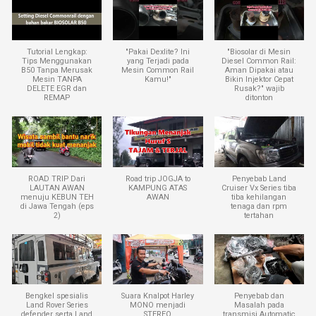
Tutorial Lengkap:
"Pakai Dexlite? Ini
"Biosolar di Mesin
Tips Menggunakan
yang Terjadi pada
Diesel Common Rail:
B50 Tanpa Merusak
Mesin Common Rail
Aman Dipakai atau
Mesin TANPA
Kamu!"
Bikin Injektor Cepat
DELETE EGR dan
Rusak?" wajib
REMAP
ditonton
ROAD TRIP Dari
Road trip JOGJA to
Penyebab Land
LAUTAN AWAN
KAMPUNG ATAS
Cruiser Vx Series tiba
menuju KEBUN TEH
AWAN
tiba kehilangan
di Jawa Tengah (eps
tenaga dan rpm
2)
tertahan
Bengkel spesialis
Suara Knalpot Harley
Penyebab dan
Land Rover Series
MONO menjadi
Masalah pada
defender serta Land
STEREO
transmisi Automatic