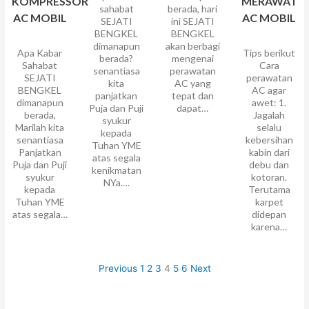
KOMPRESSOR
MERAWAT
sahabat
berada, hari
AC MOBIL
AC MOBIL
SEJATI
ini SEJATI
BENGKEL
BENGKEL
dimanapun
akan berbagi
Apa Kabar
Tips berikut
berada?
mengenai
Sahabat
Cara
senantiasa
perawatan
SEJATI
perawatan
kita
AC yang
BENGKEL
AC agar
panjatkan
tepat dan
dimanapun
awet: 1.
Puja dan Puji
dapat…
berada,
Jagalah
syukur
Marilah kita
selalu
kepada
senantiasa
kebersihan
Tuhan YME
Panjatkan
kabin dari
atas segala
Puja dan Puji
debu dan
kenikmatan
syukur
kotoran.
NYa.…
kepada
Terutama
Tuhan YME
karpet
atas segala…
didepan
karena…
Previous
1
2
3
4
5
6
Next