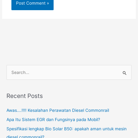
S
e
a
Recent Posts
r
c
Awas….!!!! Kesalahan Perawatan Diesel Commonrail
h
Apa Itu Sistem EGR dan Fungsinya pada Mobil?
f
Spesifikasi lengkap Bio Solar B50: apakah aman untuk mesin
o
diesel commonrail?