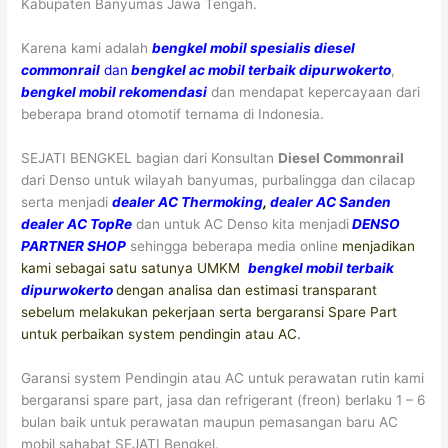
Kabupaten Banyumas Jawa Tengah.
Karena kami adalah
bengkel mobil spesialis diesel
commonrail
dan
bengkel ac mobil terbaik dipurwokerto
,
bengkel mobil rekomendasi
dan mendapat kepercayaan dari
beberapa brand otomotif ternama di Indonesia.
SEJATI BENGKEL bagian dari Konsultan
Diesel Commonrail
dari Denso untuk wilayah banyumas, purbalingga dan cilacap
serta menjadi
dealer AC Thermoking
,
dealer AC Sanden
dealer AC TopRe
dan untuk AC Denso kita menjadi
DENSO
PARTNER SHOP
sehingga beberapa media online
menjadikan
kami sebagai satu satunya UMKM
bengkel mobil terbaik
dipurwokerto
dengan analisa dan estimasi transparant
sebelum melakukan pekerjaan serta bergaransi Spare Part
untuk perbaikan system pendingin atau AC.
Garansi system Pendingin atau AC untuk perawatan rutin kami
bergaransi spare part, jasa dan refrigerant (freon) berlaku 1 – 6
bulan baik untuk perawatan maupun pemasangan baru AC
mobil sahabat SEJATI Bengkel.