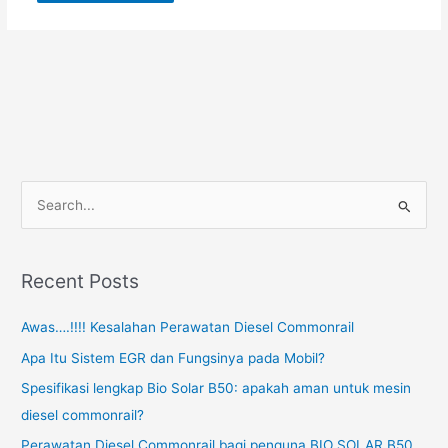
S
e
a
Recent Posts
r
c
Awas….!!!! Kesalahan Perawatan Diesel Commonrail
h
Apa Itu Sistem EGR dan Fungsinya pada Mobil?
f
Spesifikasi lengkap Bio Solar B50: apakah aman untuk mesin
o
diesel commonrail?
r
Perawatan Diesel Commonrail bagi penguna BIO SOLAR B50